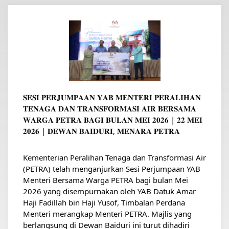
𝐒𝐄𝐒𝐈 𝐏𝐄𝐑𝐉𝐔𝐌𝐏𝐀𝐀𝐍 𝐘𝐀𝐁 𝐌𝐄𝐍𝐓𝐄𝐑𝐈 𝐏𝐄𝐑𝐀𝐋𝐈𝐇𝐀𝐍 
𝐓𝐄𝐍𝐀𝐆𝐀 𝐃𝐀𝐍 𝐓𝐑𝐀𝐍𝐒𝐅𝐎𝐑𝐌𝐀𝐒𝐈 𝐀𝐈𝐑 𝐁𝐄𝐑𝐒𝐀𝐌𝐀 
𝐖𝐀𝐑𝐆𝐀 𝐏𝐄𝐓𝐑𝐀 𝐁𝐀𝐆𝐈 𝐁𝐔𝐋𝐀𝐍 𝐌𝐄𝐈 𝟐𝟎𝟐𝟔 | 𝟐𝟐 𝐌𝐄𝐈 
𝟐𝟎𝟐𝟔 | 𝐃𝐄𝐖𝐀𝐍 𝐁𝐀𝐈𝐃𝐔𝐑𝐈, 𝐌𝐄𝐍𝐀𝐑𝐀 𝐏𝐄𝐓𝐑𝐀
Kementerian Peralihan Tenaga dan Transformasi Air 
(PETRA) telah menganjurkan Sesi Perjumpaan YAB 
Menteri Bersama Warga PETRA bagi bulan Mei 
2026 yang disempurnakan oleh YAB Datuk Amar 
Haji Fadillah bin Haji Yusof, Timbalan Perdana 
Menteri merangkap Menteri PETRA. Majlis yang 
berlangsung di Dewan Baiduri ini turut dihadiri 