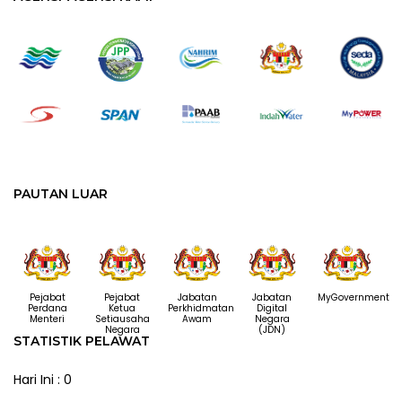
PAUTAN LUAR
Pejabat
Pejabat
Jabatan
Jabatan
MyGovernment
Perdana
Ketua
Perkhidmatan
Digital
Menteri
Setiausaha
Awam
Negara
Negara
(JDN)
STATISTIK PELAWAT
Hari Ini : 0