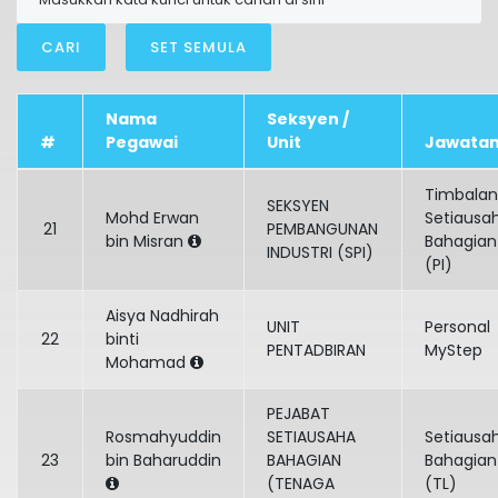
CARI
SET SEMULA
Nama
Seksyen /
#
Pegawai
Unit
Jawata
Timbalan
SEKSYEN
Mohd Erwan
Setiausa
21
PEMBANGUNAN
bin Misran
Bahagian
INDUSTRI (SPI)
(PI)
Aisya Nadhirah
UNIT
Personal
22
binti
PENTADBIRAN
MyStep
Mohamad
PEJABAT
Rosmahyuddin
SETIAUSAHA
Setiausa
23
bin Baharuddin
BAHAGIAN
Bahagian
(TENAGA
(TL)