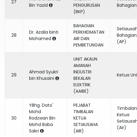
27
Bin Yazid
PENGURUSAN
Bahagian
(BKP)
BAHAGIAN
Setiausa
Dr. Azalia binti
PERKHIDMATAN
28
Bahagian
Mohamed
AIR DAN
(AP)
PEMBETUNGAN
UNIT AKAUN
AMANAH
Ahmad Syukri
INDUSTRI
29
Ketua Uni
bin Khusaini
BEKALAN
ELEKTRIK
(AAIBE)
YBhg. Dato'
PEJABAT
Timbalan
Mohd
TIMBALAN
Ketua
30
Rodzwan Bin
KETUA
Setiausa
Mohd Baba
SETIAUSAHA
(Air)
Sakri
(AIR)